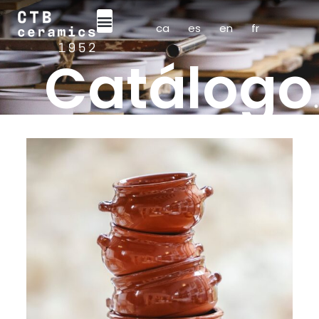
ca
es
en
fr
Catálogo