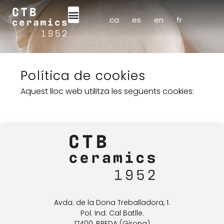
ca
es
en
fr
Política de cookies
Aquest lloc web utilitza les següents
cookies
:
Avda. de la Dona Treballadora, 1.
Pol. Ind. Cal Batlle.
17400, BREDA (Girona)