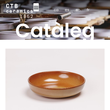
ca
es
en
fr
Catàleg