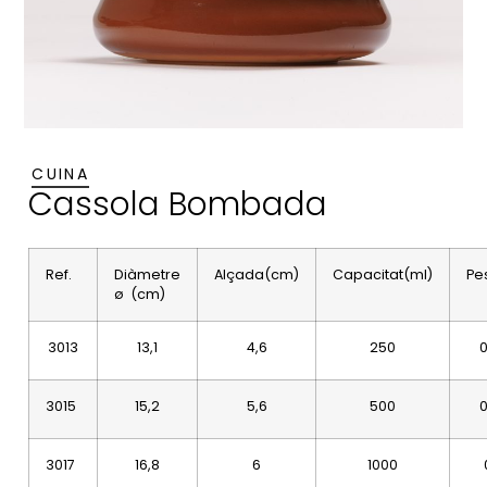
CUINA
Cassola Bombada
Ref.
Diàmetre
Alçada(cm)
Capacitat(ml)
Pe
ø (cm)
3013
13,1
4,6
250
0
3015
15,2
5,6
500
0
3017
16,8
6
1000