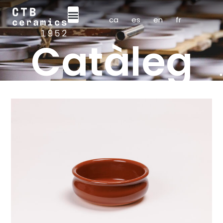
ca
es
en
fr
Catàleg