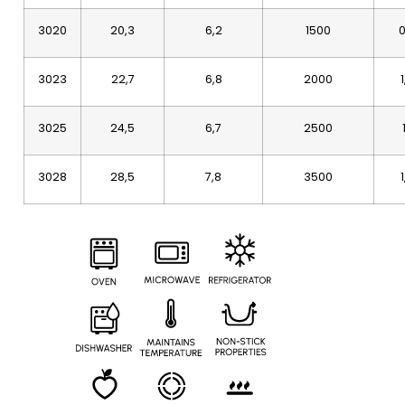
3020
20,3
6,2
1500
0
3023
22,7
6,8
2000
3025
24,5
6,7
2500
3028
28,5
7,8
3500