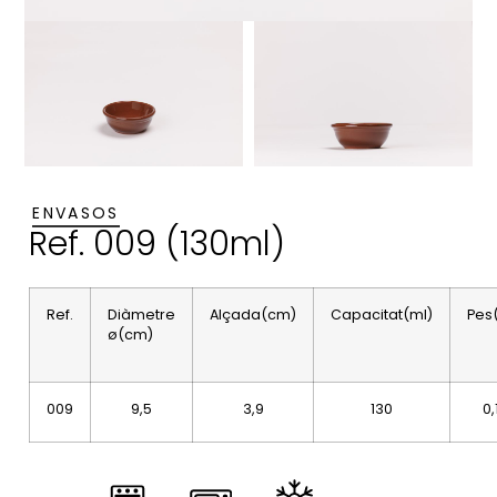
ENVASOS
Ref. 009 (130ml)
Ref.
Diàmetre
Alçada(cm)
Capacitat(ml)
Pes
ø(cm)
009
9,5
3,9
130
0,