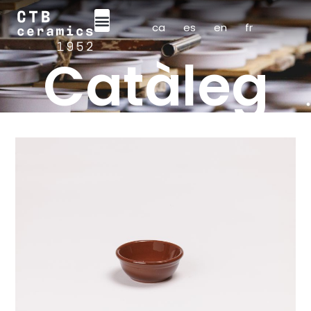
ca
es
en
fr
Catàleg