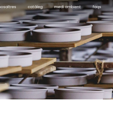
nosaltres
catàleg
medi ambient
faqs