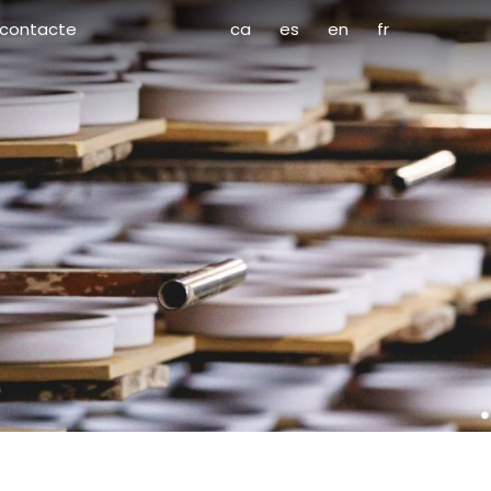
contacte
ca
es
en
fr