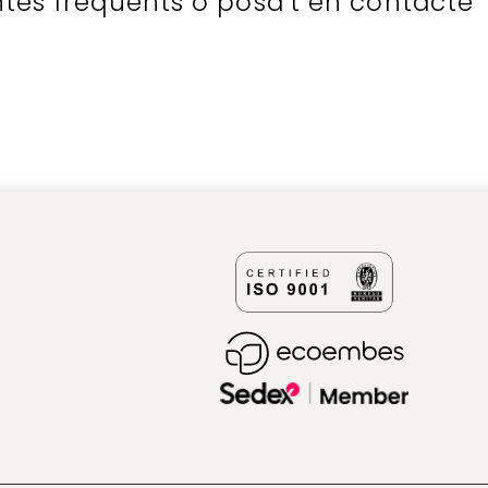
ntes freqüents o posa't en contacte