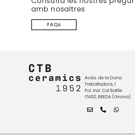
Consulta les nostres pregu
amb nosaltres
FAQs
Avda. de la Dona
Treballadora, 1.
Pol. Ind. Cal Batlle.
17400, BREDA (Girona)