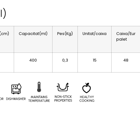
l)
(cm)
Capacitat(ml)
Pes(Kg)
Unitat/caixa
Caixa/Eur
palet
400
0,3
15
48