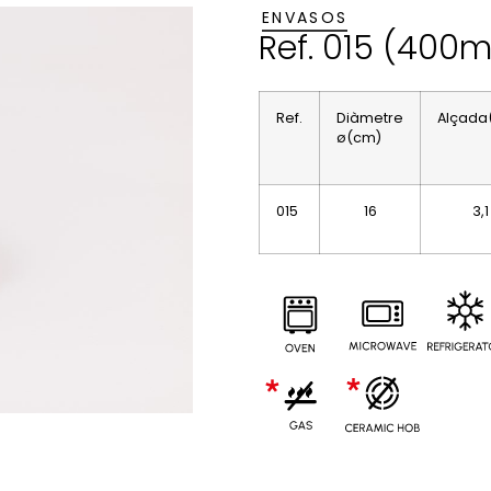
ENVASOS
Ref. 015 (400m
Ref.
Diàmetre
Alçada
ø(cm)
015
16
3,1