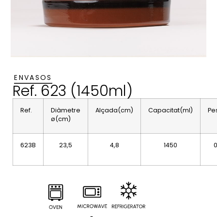
ENVASOS
Ref. 623 (1450ml)
Ref.
Diàmetre
Alçada(cm)
Capacitat(ml)
Pe
ø(cm)
623B
23,5
4,8
1450
0