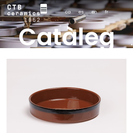
ca
es
en
fr
Catàleg