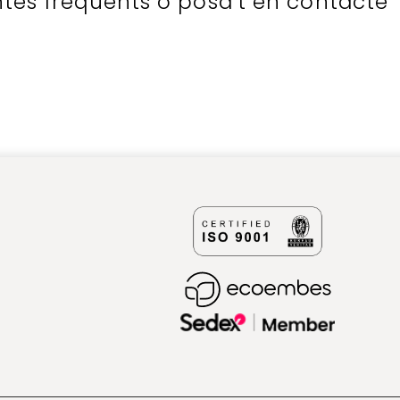
ntes freqüents o posa't en contacte