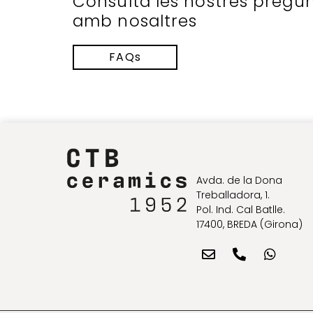
Consulta les nostres pregu
amb nosaltres
FAQs
Avda. de la Dona
Treballadora, 1.
Pol. Ind. Cal Batlle.
17400, BREDA (Girona)