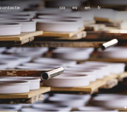
contacte
ca
es
en
fr