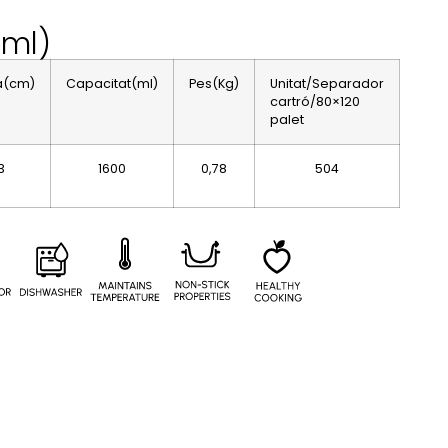
0ml)
a(cm)
Capacitat(ml)
Pes(Kg)
Unitat/Separador
cartró/80×120
palet
3
1600
0,78
504