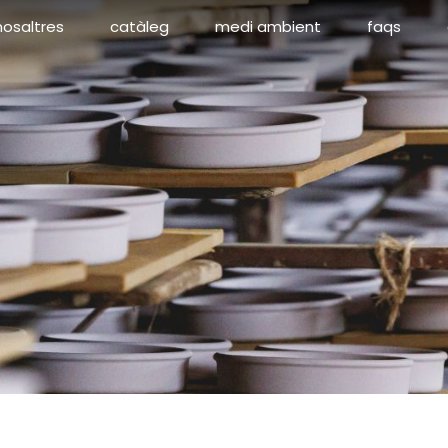
nosaltres
catàleg
medi ambient
faqs