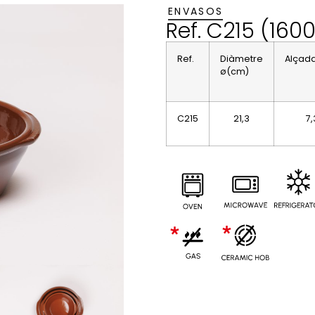
ENVASOS
Ref. C215 (160
Ref.
Diàmetre
Alçad
ø(cm)
C215
21,3
7,