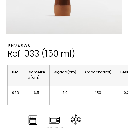
ENVASOS
Ref. 033 (150 ml)
Ref.
Diàmetre
Alçada(cm)
Capacitat(ml)
Pes
ø(cm)
033
6,5
7,9
150
0,