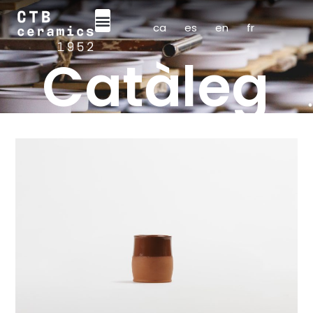
ca
es
en
fr
Catàleg