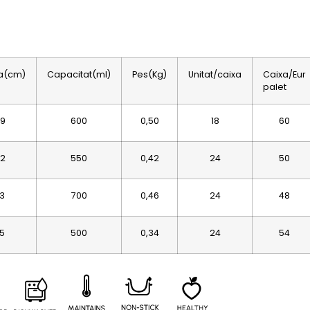
a(cm)
Capacitat(ml)
Pes(Kg)
Unitat/caixa
Caixa/Eur
palet
,9
600
0,50
18
60
,2
550
0,42
24
50
,3
700
0,46
24
48
,5
500
0,34
24
54