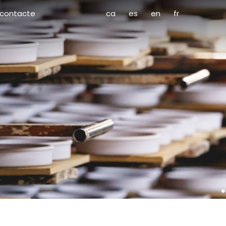
contacte
ca
es
en
fr