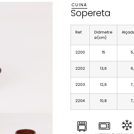
CUINA
Sopereta
Ref.
Diàmetre
Alçad
ø(cm)
2200
15
5
2202
13,6
6
2203
12,6
7
2204
10,8
7