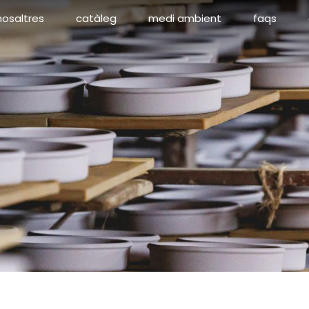
nosaltres
catàleg
medi ambient
faqs