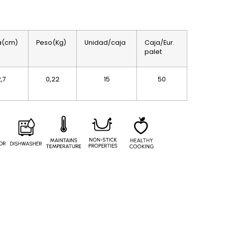
ra(cm)
Peso(Kg)
Unidad/caja
Caja/Eur.
palet
2,7
0,22
15
50