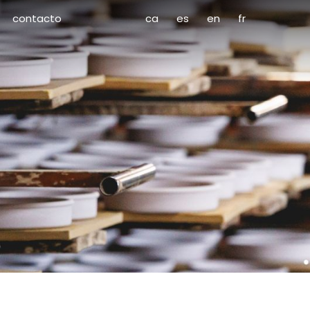
contacto
ca
es
en
fr