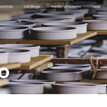
osotros
catálogo
medio ambiente
faqs
o