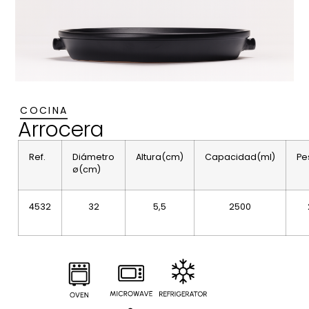
COCINA
Arrocera
Ref.
Diámetro
Altura(cm)
Capacidad(ml)
Pe
ø(cm)
4532
32
5,5
2500