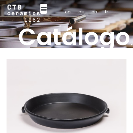
ca
es
en
fr
Catálogo