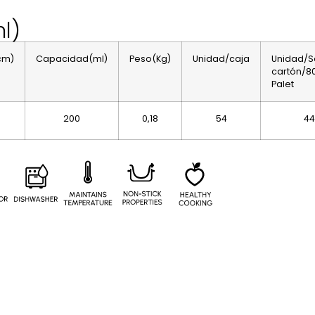
l)
cm)
Capacidad(ml)
Peso(Kg)
Unidad/caja
Unidad/
cartón/8
Palet
200
0,18
54
4