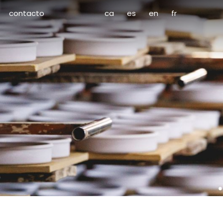
contacto
ca
es
en
fr