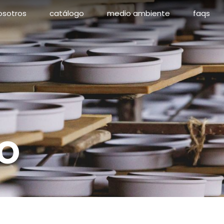
osotros
catálogo
medio ambiente
faqs
o