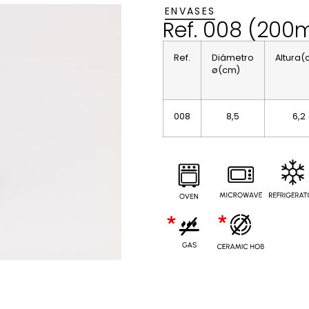
ENVASES
Ref. 008 (200m
Ref.
Diámetro
Altura(
ø(cm)
008
8,5
6,2