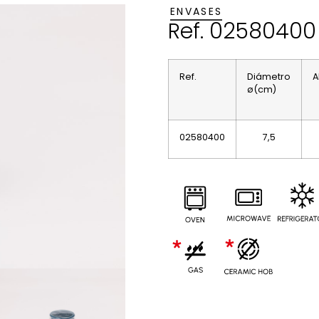
ENVASES
Ref. 02580400
Ref.
Diámetro
A
ø(cm)
02580400
7,5