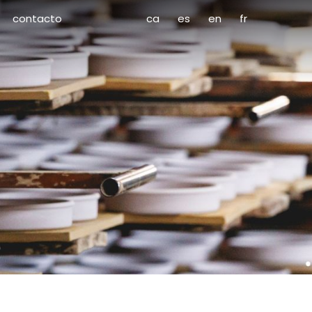
contacto
ca
es
en
fr