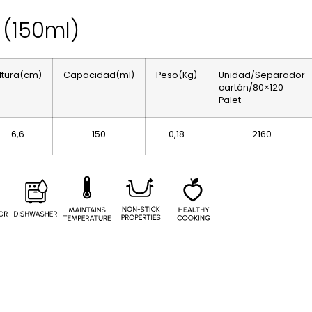
 (150ml)
ltura(cm)
Capacidad(ml)
Peso(Kg)
Unidad/Separador
cartón/80×120
Palet
6,6
150
0,18
2160