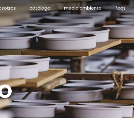
osotros
catálogo
medio ambiente
faqs
o