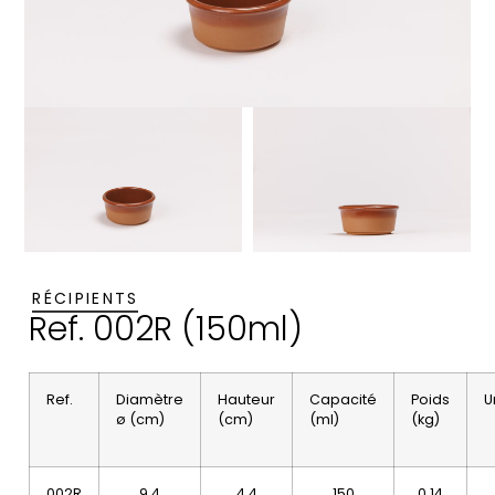
RÉCIPIENTS
Ref. 002R (150ml)
Ref.
Diamètre
Hauteur
Capacité
Poids
U
ø (cm)
(cm)
(ml)
(kg)
002R
9,4
4,4
150
0,14