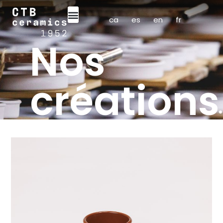
ca
es
en
fr
Nos
créations