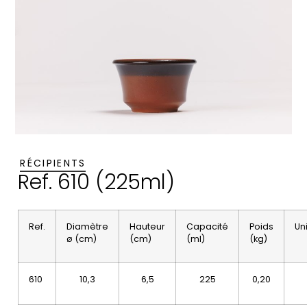
RÉCIPIENTS
Ref. 610 (225ml)
Ref.
Diamètre
Hauteur
Capacité
Poids
Un
ø (cm)
(cm)
(ml)
(kg)
610
10,3
6,5
225
0,20