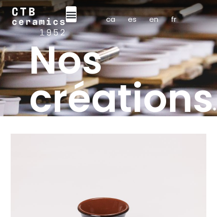
ca
es
en
fr
Nos
créations