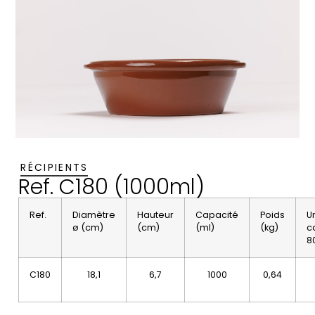
RÉCIPIENTS
Ref. C180 (1000ml)
Ref.
Diamètre
Hauteur
Capacité
Poids
U
ø (cm)
(cm)
(ml)
(kg)
c
8
C180
18,1
6,7
1000
0,64