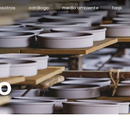
osotros
catálogo
medio ambiente
faqs
o