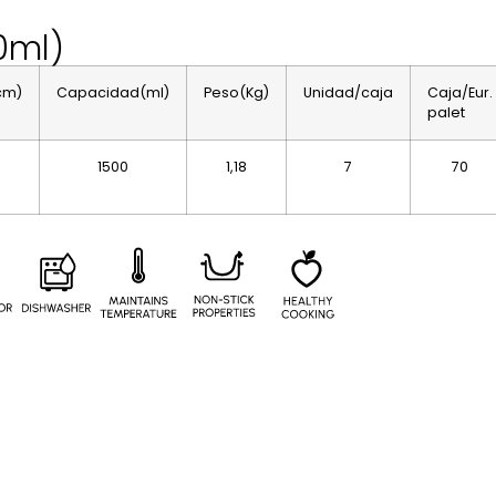
0ml)
cm)
Capacidad(ml)
Peso(Kg)
Unidad/caja
Caja/Eur.
palet
1500
1,18
7
70