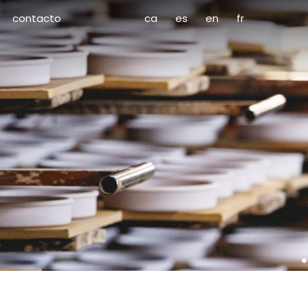
contacto
ca
es
en
fr