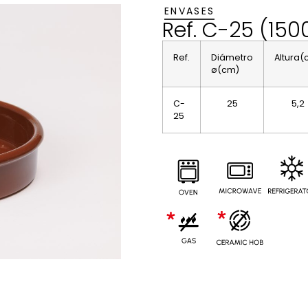
ENVASES
Ref. C-25 (150
Ref.
Diámetro
Altura(
ø(cm)
C-
25
5,2
25